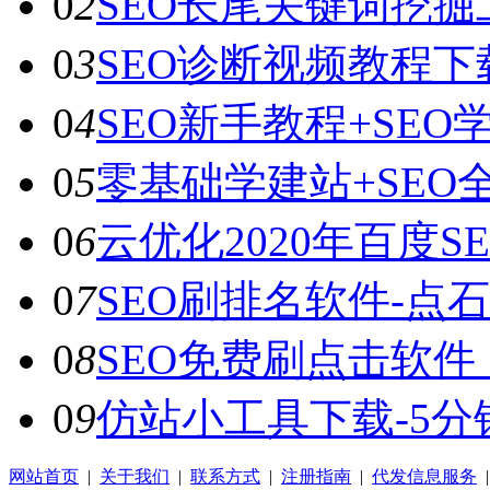
0
2
SEO长尾关键词挖掘
0
3
SEO诊断视频教程
0
4
SEO新手教程+SEO
0
5
零基础学建站+SEO
0
6
云优化2020年百度
0
7
SEO刷排名软件-点
0
8
SEO免费刷点击软件
0
9
仿站小工具下载-5分
网站首页
|
关于我们
|
联系方式
|
注册指南
|
代发信息服务