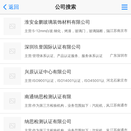
返回
公司搜索
淮安金鹏玻璃装饰材料有限公司
江苏南京市
主营:5-12mm白玻.钢化，烤漆，玻璃门，玻璃隔断，隔
断、商场玻璃隔断、无框玻璃门、玻璃吊轨门、玻璃自动门、手动
深圳玖誉国际认证有限公司
旋转门、自动旋转门、刷卡自动门、自动平开门、
广东深圳市
主营:管理体系认证、产品认证服务、服务体系认证
兴原认证中心有限公司
河北石家庄市
主营:ISO9001认证，ISO14001认证，ISO45001认
证 周老师：15333238753
南通纳思检测认证有限
江苏南通市
主营:作为第三方检验机构，业务范围如下：汽轮机，风
机，塔器，撬装，LNG储罐，洗涤器，换热器，管件及管道，压力
纳思检测认证有限公司
容器，结构件，电控柜，锅炉，阀门，电梯等；包括符合ISO 1561
江苏南通市
主营:作为第三方检验机构，业务范围如下：汽轮机，风