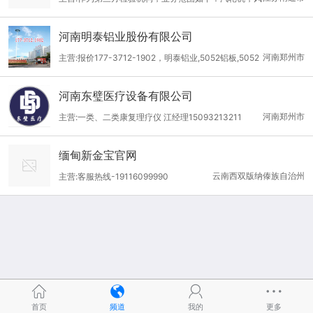
3/15614/14555/14554/9606/14732，AWS D1.1/1.6，ASME IX的
机，塔器，撬装，LNG储罐，洗涤器，换热器，管件及管道，压力
焊接工艺评定及符合焊工资质认定； 作为第三方检测机构，业务范
河南明泰铝业股份有限公司
容器，结构件，电控柜，锅炉，阀门，电梯等；包括符合ISO 1561
围如下：金属材料力学性能测试（拉伸试验，弯曲试验，冲击试
河南郑州市
主营:报价177-3712-1902，明泰铝业,5052铝板,5052
3/15614/14555/14554/9606/14732，AWS D1.1/1.6，ASME IX的
验，气压试验，维氏硬度试验，CTOD试验），金属材料及制品失
A铝板,5052B铝板,6061铝板,5083铝板,3004铝板,8011铝箔,1060
焊接工艺评定及符合焊工资质认定； 作为第三方检测机构，业务范
效分析（腐蚀失效，断裂失效，变形失效，磨损失效），
河南东璧医疗设备有限公司
铝板,3003铝板,5754铝板,5182铝板,3004铝箔
围如下：金属材料力学性能测试（拉伸试验，弯曲试验，冲击试
河南郑州市
主营:一类、二类康复理疗仪 江经理15093213211
验，气压试验，维氏硬度试验，CTOD试验），金属材料及制品失
效分析（腐蚀失效，断裂失效，变形失效，磨损失效），
缅甸新金宝官网
云南西双版纳傣族自治州
主营:客服热线-19116099990
首页
频道
我的
更多