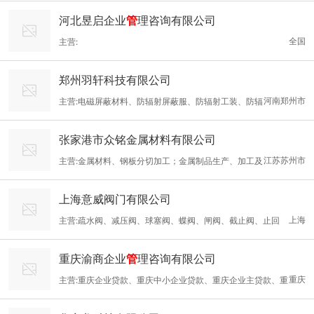
展经营活动；销售食品以及依法须经批准的项目，经相关部门批准
河北昱启企业
管
理咨询有限公司
后依批准的内容开展经营活动；不得从事本市产业政策禁止和限制
全国
主营:
类项目的经营活动。）
郑州羽轩科技有限公司
河南郑州市
主营:电磁屏蔽材料、防辐射屏蔽服、防辐射工装、防辐
射窗帘、防辐射涂料、电器屏蔽罩、电磁屏蔽帐篷、电磁屏蔽眼
张家港市众铭金属材料有限公司
镜、电磁屏蔽薄膜、导电玻璃、镀膜屏蔽玻璃、加热屏蔽玻璃、屏
江苏苏州市
主营:金属材料、钢板分切加工；金属制品生产、加工及
蔽玻璃、电磁屏蔽膜、银纤维面料、金属纤维面料、防辐射面料、.
销售；金属材料及制品、机械设备、电气设备、五金交电、阀门管
导电布、铜镍布、屏蔽布、抗氧化导电布、导电硅胶管、导电布胶
上海意威阀门有限公司
件、仪器仪表、化工产品、有色金属、建材、铁矿石、机电设备、
带、背胶导电布、导电网纱、铜网、紫铜网、铜镍合金材料、软金
上海
主营:疏水阀、减压阀、球塞阀、蝶阀、闸阀、截止阀、止回
电子产品、建筑装潢材料的购销；自营和代理各类商品及技术的进
属材料、铁铝材料、电磁屏蔽丝网、.不锈钢丝、滤波网、防辐射眼
阀、柱塞阀、调节阀、捷流阀、过滤器、刀闸阀、波纹管阀门系
出口业务。（依法须经批准的项目，经相关部门批准后方可开展经
镜、铁板、铝板、坡莫合金、镍材料、屏蔽涂料、导电涂料；射线
重庆渝商企业
管
理咨询有限公司
列、水力控制阀系列、旋塞阀、保温阀、电磁阀、针形阀等。
营活动）
防护材料：防辐射玻璃、氧化铅玻璃、防辐射涂料、铅
重庆
主营:重庆企业贷款、重庆中小企业贷款、重庆企业主贷款、重
庆企业信用贷款