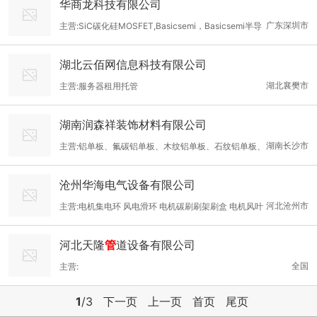
华商龙科技有限公司
广东深圳市
主营:SiC碳化硅MOSFET,Basicsemi，Basicsemi半导
体储能逆变器SiC MOSFET,SiC碳化硅模块，混合IGBT，V2G充电
湖北云佰网信息科技有限公司
桩SiC MOSFET,BASiC基本无桥FPC SiC碳化硅MOSFET，图腾
湖北襄樊市
主营:服务器租用托管
柱SiC碳化硅MOSFET，PFC碳化硅二极管SiC SBD,光伏碳化硅Si
C模块，BASiC基本光伏混合IGBT模块，OBC碳化硅MOSFET，
湖南润森祥装饰材料有限公司
汽车DC-DC 碳化硅MOSFET，氢燃料空压机SiC碳化硅MOSFE
湖南长沙市
主营:铝单板、氟碳铝单板、木纹铝单板、石纹铝单板、
T，氢燃料DC-DC SiC碳化硅MOSFET,光储一体机SiC碳化硅
冲孔铝单板、异型铝单板、弧形铝单板、铝天花、铝单板幕墙、铝
沧州华海电气设备有限公司
挂片、U型铝方通、铝扣板、条扣天花、铝格栅、Z型勾搭龙骨、A
河北沧州市
主营:电机集电环 风电滑环 电机碳刷刷架刷盒 电机风叶
字龙骨、 C型冲龙骨、型材方通龙骨、轻钢龙骨、烤漆龙骨、圆管
电机端盖 电机注油管排油管 电机甩油环密封圈 集电器电缆滑车
天花、竹木纤维
河北天隆
管
道设备有限公司
全国
主营:
1
/3
下一页
上一页
首页
尾页