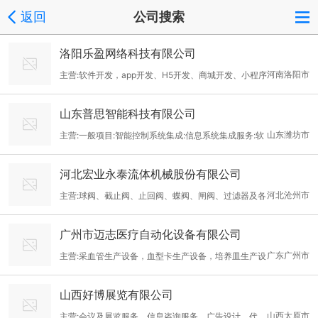
返回
公司搜索
洛阳乐盈网络科技有限公司
河南洛阳市
主营:软件开发，app开发、H5开发、商城开发、小程序
开发、物联网开发、可视化大屏、系统集成、智能设备、企业管理
山东普思智能科技有限公司
系统等软件定制开发
山东潍坊市
主营:一般项目:智能控制系统集成:信息系统集成服务:软
件开发;软件销售:集成电路芯片设计及服务;工程技术服务(规划管
河北宏业永泰流体机械股份有限公司
理、勘察、设计、监理除外);信息技术咨询服务:信息系统运行维护
河北沧州市
主营:球阀、截止阀、止回阀、蝶阀、闸阀、过滤器及各
服务;工业设计服务:市政设施管理:物业管理:工业自动控制系统装置
种管配件
销售;配电开关控制设备研发;配电开关控制设备销售:电气设备修理:
广州市迈志医疗自动化设备有限公司
电力电子元器件销售机械设备销售:仪器仪表销售;仪器仪表修理:五
广东广州市
主营:采血管生产设备，血型卡生产设备，培养皿生产设
金产品研发:五金产品批发:五金产品零售:普通机械设备安装服务:安
备
全技术防范系统设计施工服务:货物进出口:技术进出口;进出口代
山西好博展览有限公司
理。(除依法须
山西太原市
主营:会议及展览服务，信息咨询服务，广告设计，代