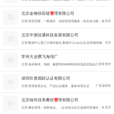
理，广告制作，广告发布，组织文化交流活动，文化场馆管理服
北京金钢供应链
管
理有限公司
务，企业形象策划，图文设计制作
北京
主营:经营范围：一般项目：供应链管理服务；铁合金冶炼；有
色金属合金制造；有色金属合金销售；
北京中测信通科技发展有限公司
北京
主营:数据中心第三方测试验证,数据中心cqc认证,机房验收检
测,绿色数据中心认证,数据中心托管运维
常州大业腾飞海绵厂
江苏常州市
主营:各种海绵、泡棉、橡塑等特种材料的发泡及其制品
的制造和延伸产品的深加工
深圳玖誉国际认证有限公司
广东深圳市
主营:管理体系认证、产品认证服务、服务体系认证
北京味尚佳美餐饮
管
理有限公司
北京
主营:餐饮管理；销售食品。（企业依法自主选择经营项目，开