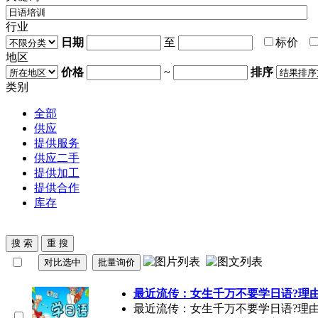
行业
日期
至
标价
地区
价格
~
排序
类别
全部
供应
提供服务
供应二手
提供加工
提供合作
库存
最近流传：女生千万不要学日语?理
最近流传：女生千万不要学日语?理