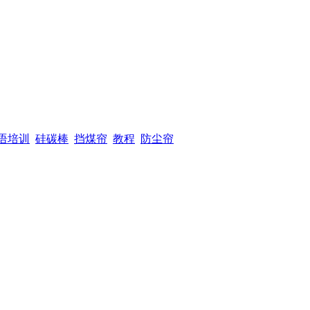
语培训
硅碳棒
挡煤帘
教程
防尘帘