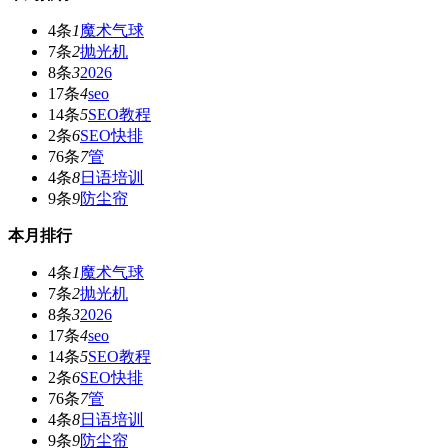
4条
1
魔术气球
7条
2
抛光机
8条
3
2026
17条
4
seo
14条
5
SEO教程
2条
6
SEO快排
76条
7
管
4条
8
日语培训
9条
9
防尘帘
本月排行
4条
1
魔术气球
7条
2
抛光机
8条
3
2026
17条
4
seo
14条
5
SEO教程
2条
6
SEO快排
76条
7
管
4条
8
日语培训
9条
9
防尘帘