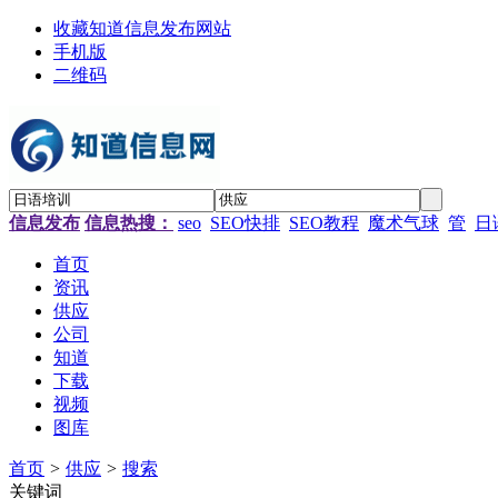
收藏知道信息发布网站
手机版
二维码
信息发布
信息热搜：
seo
SEO快排
SEO教程
魔术气球
管
日
首页
资讯
供应
公司
知道
下载
视频
图库
首页
>
供应
>
搜索
关键词