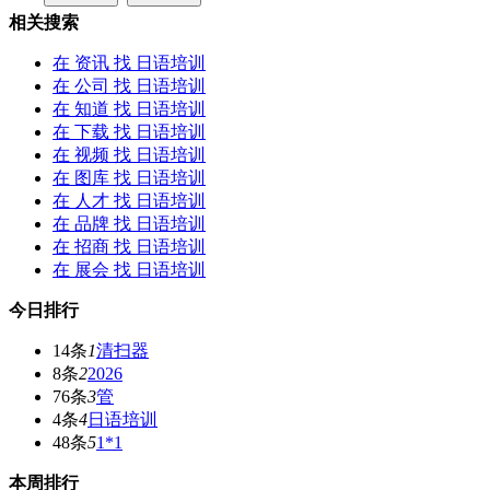
相关搜索
在
资讯
找 日语培训
在
公司
找 日语培训
在
知道
找 日语培训
在
下载
找 日语培训
在
视频
找 日语培训
在
图库
找 日语培训
在
人才
找 日语培训
在
品牌
找 日语培训
在
招商
找 日语培训
在
展会
找 日语培训
今日排行
14条
1
清扫器
8条
2
2026
76条
3
管
4条
4
日语培训
48条
5
1*1
本周排行